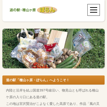
道の駅「種山ヶ原・ぽらん」へようこそ！
内陸と沿岸を結ぶ国道397号線沿い、物見山とも呼ばれる種山
ケ原の入り口にある道の駅。
この地は宮沢賢治がこよなく愛した高原であり、作品「風の又