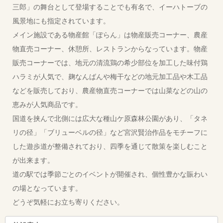
三郎」の舞台として登場することでも有名で、イーハトーブの
風景地にも指定されています。
メイン施設である物産館「ぽらん」は物産販売コーナー、農産
物直売コーナー、休憩所、レストランからなっています。物産
販売コーナーでは、地元の清流鶏の希少部位を加工した味付鶏
ハラミが人気で、麹なんばんや梅干などの地元加工品や木工品
などを販売しており、農産物直売コーナーでは山菜などの山の
恵みが人気商品です。
国道を挟んで北側には広大な種山ケ原森林公園があり、「タネ
リの径」「ブリューベルの径」など宮沢賢治作品をモチーフに
した遊歩道が整備されており、四季を通じて散策を楽しむこと
が出来ます。
道の駅では季節ごとのイベントが開催され、個性豊かな賑わい
の場となっています。
どうぞ気軽にお立ち寄りください。